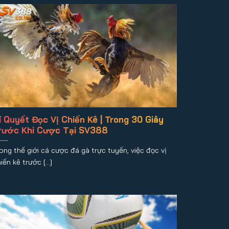
í Quyết Đọc Vị Chiến Kê | Trong 30 Giây
rước Khi Cược Tại SV388
ong thế giới cá cược đá gà trực tuyến, việc đọc vị
iến kê trước [...]