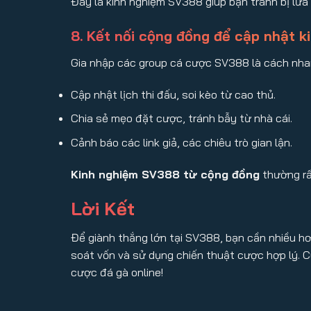
Đây là kinh nghiệm SV388 giúp bạn tránh bị lừa
8. Kết nối cộng đồng để cập nhật k
Gia nhập các group cá cược SV388 là cách nhan
Cập nhật lịch thi đấu, soi kèo từ cao thủ.
Chia sẻ mẹo đặt cược, tránh bẫy từ nhà cái.
Cảnh báo các link giả, các chiêu trò gian lận.
Kinh nghiệm SV388 từ cộng đồng
thường rất
Lời Kết
Để giành thắng lớn tại SV388, bạn cần nhiều h
soát vốn và sử dụng chiến thuật cược hợp lý. 
cược đá gà online!