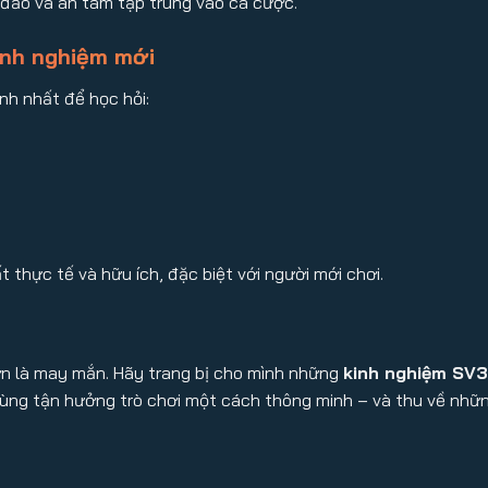
 đảo và an tâm tập trung vào cá cược.
inh nghiệm mới
h nhất để học hỏi:
 thực tế và hữu ích, đặc biệt với người mới chơi.
ơn là may mắn. Hãy trang bị cho mình những
kinh nghiệm SV
Cùng tận hưởng trò chơi một cách thông minh – và thu về nh