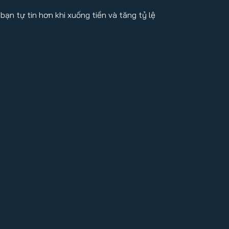
n tự tin hơn khi xuống tiền và tăng tỷ lệ