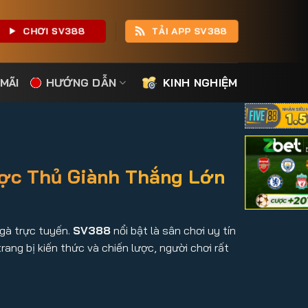
CHƠI SV388
TẢI APP SV388
MÃI
HƯỚNG DẪN
KINH NGHIỆM
ợc Thủ Giành Thắng Lớn
 gà trực tuyến.
SV388
nổi bật là sân chơi uy tín
ang bị kiến thức và chiến lược, người chơi rất