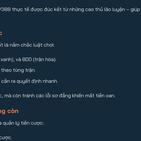
8 thực tế được đúc kết từ những cao thủ lão luyện – giúp bạ
c
 là nắm chắc luật chơi:
xanh), và BDD (trận hòa).
 theo từng trận.
, cần ra quyết định nhanh.
c, mà còn tránh các lỗi sơ đẳng khiến mất tiền oan.
ng còn
 quản lý tiền cược:
cược.