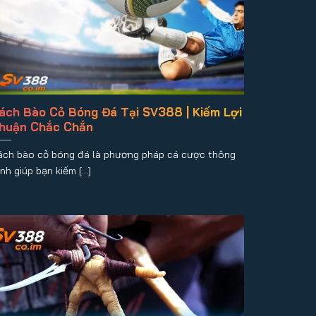
ách Bào Cỏ Bóng Đá Tại SV388 | Kiếm Lợi
huận Chắc Chắn
ách bào cỏ bóng đá là phương pháp cá cược thông
nh giúp bạn kiếm [...]