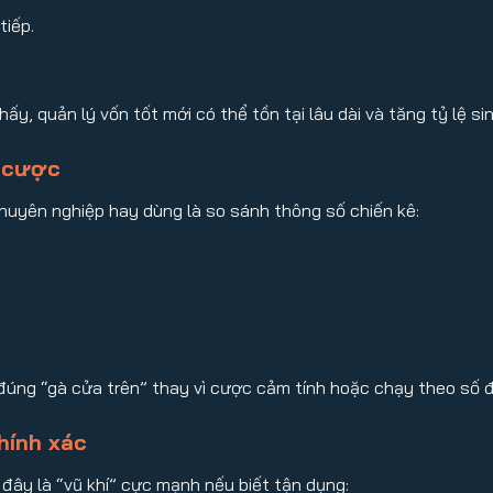
tiếp.
, quản lý vốn tốt mới có thể tồn tại lâu dài và tăng tỷ lệ sinh
t cược
uyên nghiệp hay dùng là so sánh thông số chiến kê:
úng “gà cửa trên” thay vì cược cảm tính hoặc chạy theo số 
hính xác
đây là “vũ khí” cực mạnh nếu biết tận dụng: