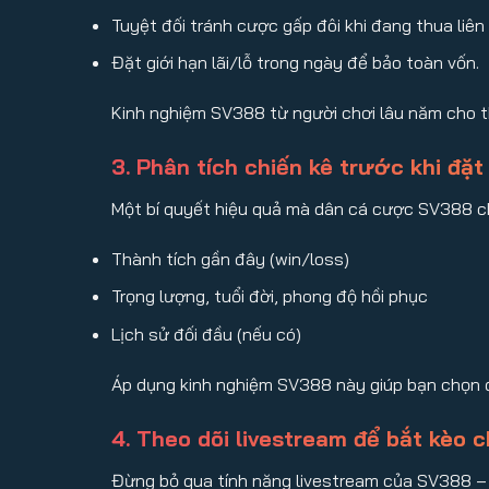
Tuyệt đối tránh cược gấp đôi khi đang thua liên 
Đặt giới hạn lãi/lỗ trong ngày để bảo toàn vốn.
Kinh nghiệm SV388 từ người chơi lâu năm cho thấy
3. Phân tích chiến kê trước khi đặ
Một bí quyết hiệu quả mà dân cá cược SV388 ch
Thành tích gần đây (win/loss)
Trọng lượng, tuổi đời, phong độ hồi phục
Lịch sử đối đầu (nếu có)
Áp dụng kinh nghiệm SV388 này giúp bạn chọn đ
4. Theo dõi livestream để bắt kèo c
Đừng bỏ qua tính năng livestream của SV388 – 