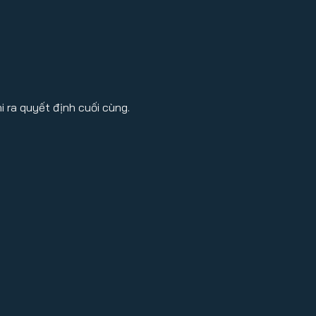
i ra quyết định cuối cùng.