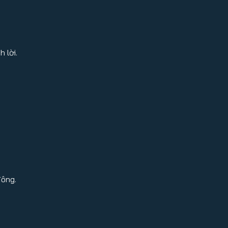
 lời.
đông.