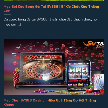
Mẹo Soi Kèo Bóng Đá Tại SV388 | Bí Kíp Chốt Kèo Thắng
Lớn
Cá cược bóng đá tại SV388 là sân chơi đầy thách thức, nơi
mẹo soi [...]
Mẹo Chơi SV388 Casino | Hiệu Quả Tăng Cơ Hội Thắng
Khủng