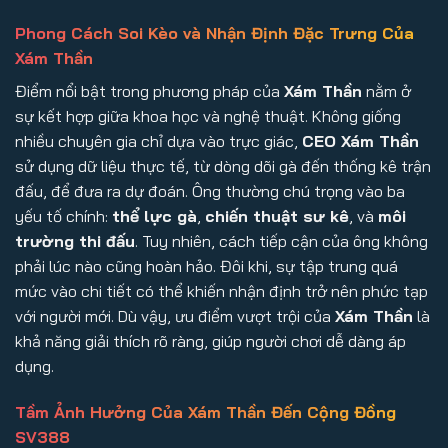
Phong Cách Soi Kèo và Nhận Định Đặc Trưng Của
Xám Thần
Điểm nổi bật trong phương pháp của
Xám Thần
nằm ở
sự kết hợp giữa khoa học và nghệ thuật. Không giống
nhiều chuyên gia chỉ dựa vào trực giác,
CEO Xám Thần
sử dụng dữ liệu thực tế, từ dòng dõi gà đến thống kê trận
đấu, để đưa ra dự đoán. Ông thường chú trọng vào ba
yếu tố chính:
thể lực gà
,
chiến thuật sư kê
, và
môi
trường thi đấu
. Tuy nhiên, cách tiếp cận của ông không
phải lúc nào cũng hoàn hảo. Đôi khi, sự tập trung quá
mức vào chi tiết có thể khiến nhận định trở nên phức tạp
với người mới. Dù vậy, ưu điểm vượt trội của
Xám Thần
là
khả năng giải thích rõ ràng, giúp người chơi dễ dàng áp
dụng.
Tầm Ảnh Hưởng Của Xám Thần Đến Cộng Đồng
SV388