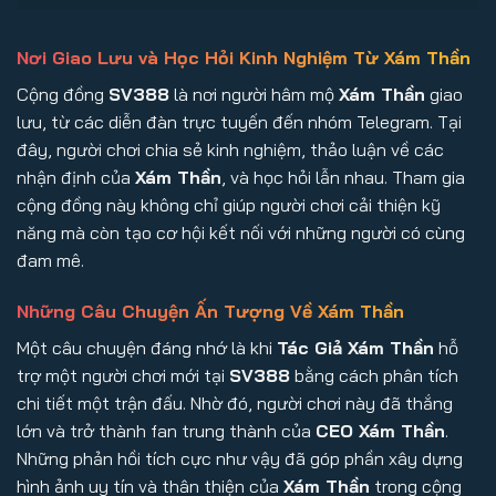
Nơi Giao Lưu và Học Hỏi Kinh Nghiệm Từ Xám Thần
Cộng đồng
SV388
là nơi người hâm mộ
Xám Thần
giao
lưu, từ các diễn đàn trực tuyến đến nhóm Telegram. Tại
đây, người chơi chia sẻ kinh nghiệm, thảo luận về các
nhận định của
Xám Thần
, và học hỏi lẫn nhau. Tham gia
cộng đồng này không chỉ giúp người chơi cải thiện kỹ
năng mà còn tạo cơ hội kết nối với những người có cùng
đam mê.
Những Câu Chuyện Ấn Tượng Về Xám Thần
Một câu chuyện đáng nhớ là khi
Tác Giả Xám Thần
hỗ
trợ một người chơi mới tại
SV388
bằng cách phân tích
chi tiết một trận đấu. Nhờ đó, người chơi này đã thắng
lớn và trở thành fan trung thành của
CEO Xám Thần
.
Những phản hồi tích cực như vậy đã góp phần xây dựng
hình ảnh uy tín và thân thiện của
Xám Thần
trong cộng