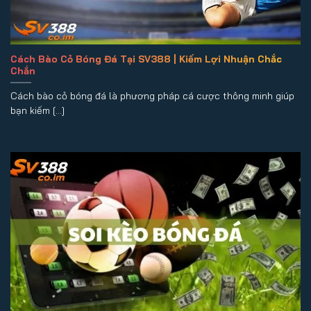
Cách Bào Cỏ Bóng Đá Tại SV388 | Kiếm Lợi Nhuận Chắc
Chắn
Cách bào cỏ bóng đá là phương pháp cá cược thông minh giúp
bạn kiếm [...]