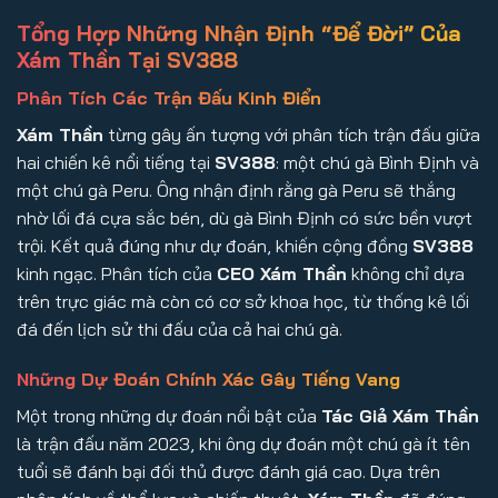
Tổng Hợp Những Nhận Định “Để Đời” Của
Xám Thần Tại SV388
Phân Tích Các Trận Đấu Kinh Điển
Xám Thần
từng gây ấn tượng với phân tích trận đấu giữa
hai chiến kê nổi tiếng tại
SV388
: một chú gà Bình Định và
một chú gà Peru. Ông nhận định rằng gà Peru sẽ thắng
nhờ lối đá cựa sắc bén, dù gà Bình Định có sức bền vượt
trội. Kết quả đúng như dự đoán, khiến cộng đồng
SV388
kinh ngạc. Phân tích của
CEO Xám Thần
không chỉ dựa
trên trực giác mà còn có cơ sở khoa học, từ thống kê lối
đá đến lịch sử thi đấu của cả hai chú gà.
Những Dự Đoán Chính Xác Gây Tiếng Vang
Một trong những dự đoán nổi bật của
Tác Giả Xám Thần
là trận đấu năm 2023, khi ông dự đoán một chú gà ít tên
tuổi sẽ đánh bại đối thủ được đánh giá cao. Dựa trên