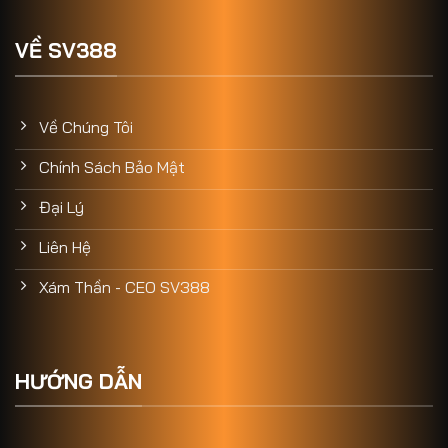
VỀ SV388
Về Chúng Tôi
Chính Sách Bảo Mật
Đại Lý
Liên Hệ
Xám Thần - CEO SV388
HƯỚNG DẪN