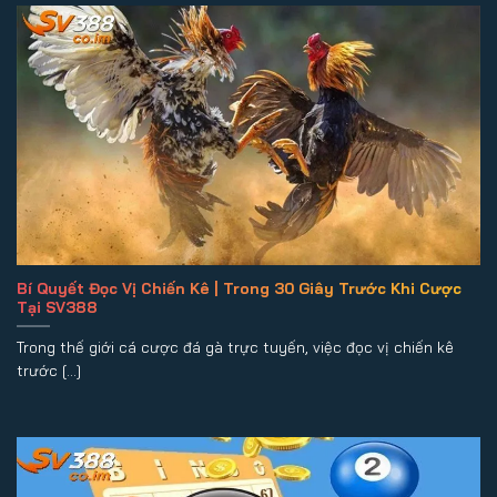
Bí Quyết Đọc Vị Chiến Kê | Trong 30 Giây Trước Khi Cược
Tại SV388
Trong thế giới cá cược đá gà trực tuyến, việc đọc vị chiến kê
trước [...]