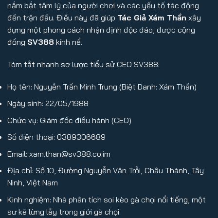
nắm bắt tâm lý của người chơi và các yếu tố tác động
đến trận đấu. Điều này đã giúp
Tác Giả Xám Thần
xây
dựng một phong cách nhận định độc đáo, được cộng
đồng
SV388
kính nể.
Tóm tắt nhanh sơ lược tiểu sử CEO SV388:
Họ tên: Nguyễn Trần Minh Trung (Biệt Danh: Xám Thần)
Ngày sinh: 22/05/1988
Chức vụ: Giám đốc điều hành (CEO)
Số điện thoại: 0389306689
Email:
xam.than@sv388.co.im
Địa chỉ: Số 10, Đường Nguyễn Văn Trỗi, Châu Thành, Tây
Ninh, Việt Nam
Kinh nghiệm: Nhà phân tích soi kèo gà chọi nổi tiếng, một
sư kê lừng lẫy trong giới gà chọi