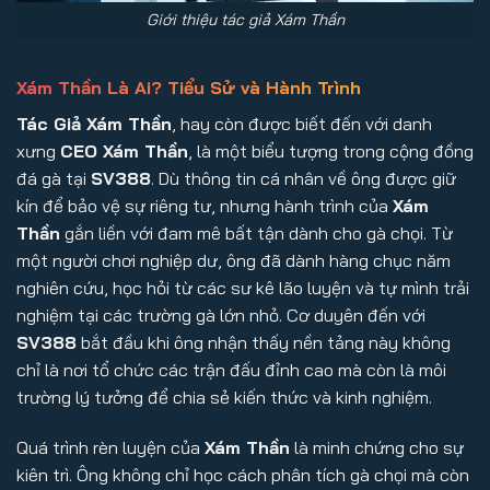
Giới thiệu tác giả Xám Thần
Xám Thần Là Ai? Tiểu Sử và Hành Trình
Tác Giả Xám Thần
, hay còn được biết đến với danh
xưng
CEO Xám Thần
, là một biểu tượng trong cộng đồng
đá gà tại
SV388
. Dù thông tin cá nhân về ông được giữ
kín để bảo vệ sự riêng tư, nhưng hành trình của
Xám
Thần
gắn liền với đam mê bất tận dành cho gà chọi. Từ
một người chơi nghiệp dư, ông đã dành hàng chục năm
nghiên cứu, học hỏi từ các sư kê lão luyện và tự mình trải
nghiệm tại các trường gà lớn nhỏ. Cơ duyên đến với
SV388
bắt đầu khi ông nhận thấy nền tảng này không
chỉ là nơi tổ chức các trận đấu đỉnh cao mà còn là môi
trường lý tưởng để chia sẻ kiến thức và kinh nghiệm.
Quá trình rèn luyện của
Xám Thần
là minh chứng cho sự
kiên trì. Ông không chỉ học cách phân tích gà chọi mà còn