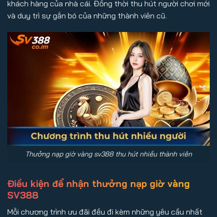
khách hàng của nhà cái. Đồng thời thu hút người chơi mới
và duy trì sự gắn bó của những thành viên cũ.
Thưởng nạp giờ vàng sv388 thu hút nhiều thành viên
Điều kiện để nhận thưởng nạp giờ vàng
SV388
Mỗi chương trình ưu đãi đều đi kèm những yêu cầu nhất