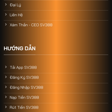
Đại Lý
Liên Hệ
Xám Thần - CEO SV388
HƯỚNG DẪN
Tải App SV388
Đăng Ký SV388
Đăng Nhập SV388
Nạp Tiền SV388
Rút Tiền SV388