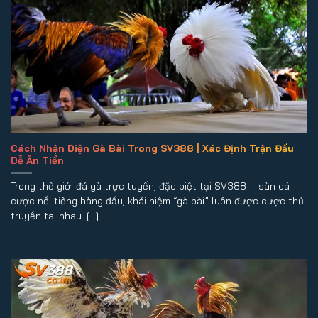
Cách Nhận Diện Gà Bài Trong SV388 | Xác Định Trận Đấu
Dễ Ăn Tiền
Trong thế giới đá gà trực tuyến, đặc biệt tại SV388 – sàn cá
cược nổi tiếng hàng đầu, khái niệm “gà bài” luôn được cược thủ
truyền tai nhau. [...]