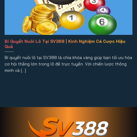
Bí Quyết Nuôi Lô Tại SV388 | Kinh Nghiệm Cá Cược Hiệu
Quả
Bí quyết nuôi lô tại SV388 là chìa khóa vàng giúp bạn tối ưu hóa
cơ hội thắng lớn trong lô đề trực tuyến. Với chiến lược thông
minh và [...]